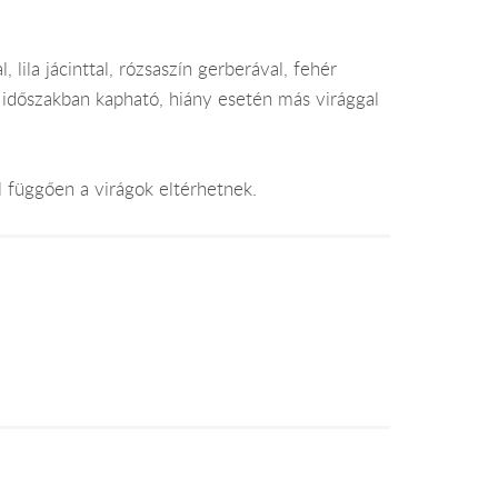
 lila jácinttal, rózsaszín gerberával, fehér
szi időszakban kapható, hiány esetén más virággal
l függően a virágok eltérhetnek.