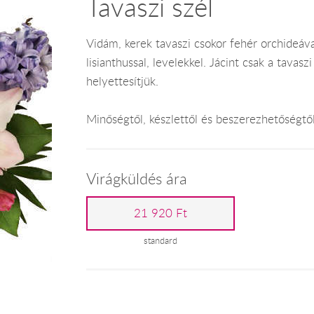
Tavaszi szél
Vidám, kerek tavaszi csokor fehér orchideával,
lisianthussal, levelekkel. Jácint csak a tava
helyettesítjük.
Minőségtől, készlettől és beszerezhetőségtő
Virágküldés ára
21 920 Ft
standard