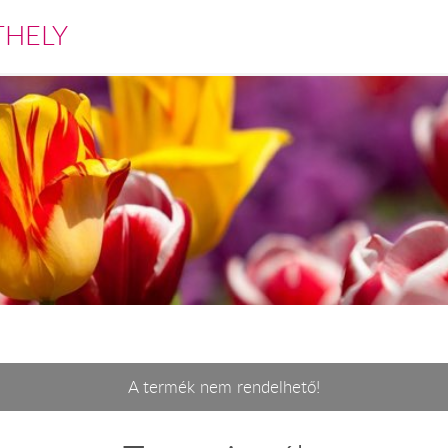
THELY
A termék nem rendelhető!