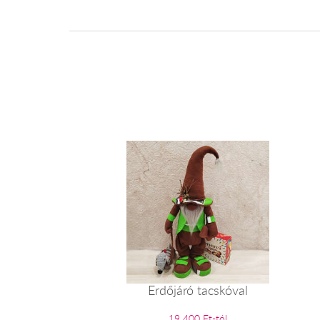
Erdőjáró tacskóval
19 400 Ft-tól