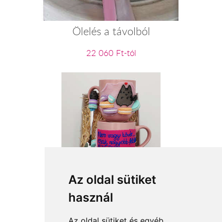
Ölelés a távolból
22 060 Ft-tól
Cicus és a süti
Az oldal sütiket
használ
10 400 Ft-tól
Az oldal sütiket és egyéb