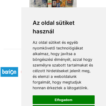
Boldog névnapot
Az oldal sütiket
használ
19 160 Ft-tól
Az oldal sütiket és egyéb
nyomkövető technológiákat
alkalmaz, hogy javítsa a
böngészési élményét, azzal hogy
Elfogadott fizetési módok
személyre szabott tartalmakat és
célzott hirdetéseket jelenít meg,
és elemzi a weboldalunk
forgalmát, hogy megtudjuk
honnan érkeztek a látogatóink.
Á.SZ.F.
Elfogadom
Impresszum