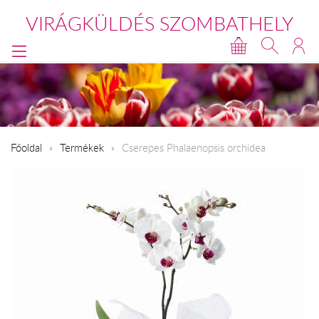
VIRÁGKÜLDÉS SZOMBATHELY
Főoldal
Termékek
Cserepes Phalaenopsis orchidea