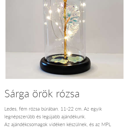
Sárga örök rózsa
Ledes, fém rózsa búrában. 11-22 cm. Az egyik
legnépszerűbb és legújabb ajándékunk.
Az ajándékcsomagok vidéken készülnek, és az MPL