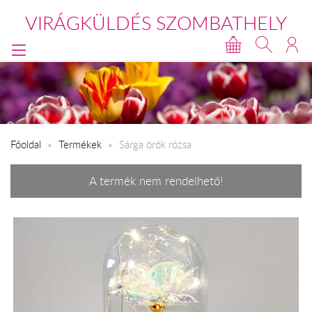
VIRÁGKÜLDÉS SZOMBATHELY
Főoldal
Termékek
Sárga örök rózsa
A termék nem rendelhető!