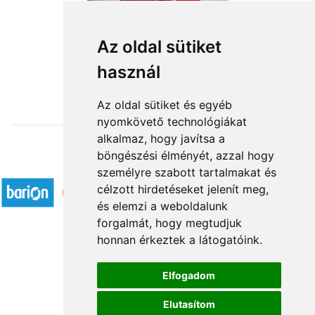
Szeretlek naggggyon!
Az oldal sütiket
használ
19 600 Ft-tól
Az oldal sütiket és egyéb
nyomkövető technológiákat
alkalmaz, hogy javítsa a
böngészési élményét, azzal hogy
Elfogadott fizetési módok
személyre szabott tartalmakat és
célzott hirdetéseket jelenít meg,
és elemzi a weboldalunk
forgalmát, hogy megtudjuk
honnan érkeztek a látogatóink.
Á.SZ.F.
Elfogadom
Impresszum
Elutasítom
Adatkezelési tájékoztató