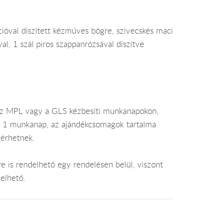
cióval díszített kézműves bögre, szivecskés maci
l, 1 szál piros szappanrózsával díszítve
az MPL vagy a GLS kézbesíti munkanapokon,
je 1 munkanap, az ajándékcsomagok tartalma
térhetnek.
e is rendelhető egy rendelésen belül, viszont
elhető.