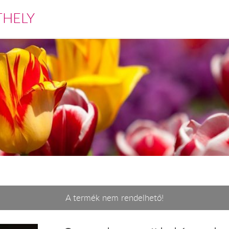
THELY
A termék nem rendelhető!