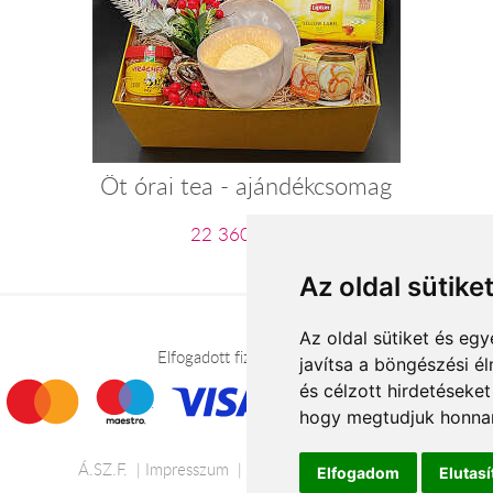
Öt órai tea - ajándékcsomag
22 360 Ft-tól
Az oldal sütike
Az oldal sütiket és e
Elfogadott fizetési módok
javítsa a böngészési é
és célzott hirdetéseket
hogy megtudjuk honnan
Á.SZ.F.
Impresszum
Adatkezelési tájékoztató
Elfogadom
Elutas