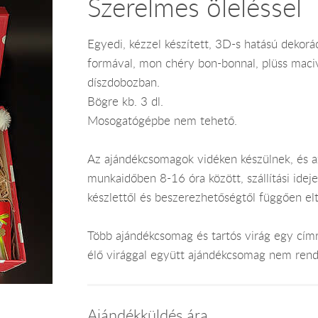
Szerelmes öleléssel
Egyedi, kézzel készített, 3D-s hatású dekorá
formával, mon chéry bon-bonnal, plüss maciva
díszdobozban.
Bögre kb. 3 dl.
Mosogatógépbe nem tehető.
Az ajándékcsomagok vidéken készülnek, és 
munkaidőben 8-16 óra között, szállítási ide
készlettől és beszerezhetőségtől függően el
Több ajándékcsomag és tartós virág egy címr
élő virággal együtt ajándékcsomag nem rend
Ajándékküldés ára