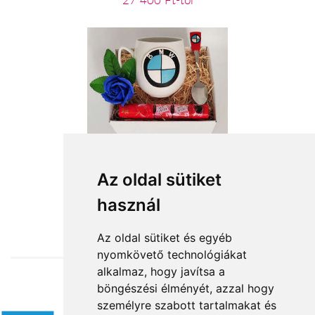
27 400 Ft-tól
BMW fanoknak
Az oldal sütiket
használ
11 800 Ft-tól
Az oldal sütiket és egyéb
nyomkövető technológiákat
alkalmaz, hogy javítsa a
böngészési élményét, azzal hogy
Elfogadott fizetési módok
személyre szabott tartalmakat és