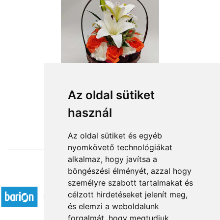
Kosárnyi szépség
Az oldal sütiket
használ
16 320 Ft-tól
Az oldal sütiket és egyéb
nyomkövető technológiákat
alkalmaz, hogy javítsa a
böngészési élményét, azzal hogy
Elfogadott fizetési módok
személyre szabott tartalmakat és
célzott hirdetéseket jelenít meg,
és elemzi a weboldalunk
forgalmát, hogy megtudjuk