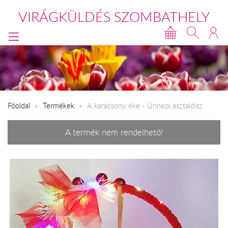
VIRÁGKÜLDÉS SZOMBATHELY
Főoldal
Termékek
A karácsony éke - Ünnepi asztaldísz
A termék nem rendelhető!