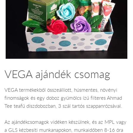
VEGA ajándék csomag
VEGA termékekből összeállíott, húsmentes, növényi
finomságok és egy doboz gyümölcs ízű filteres Ahmad
Tee teafű díszdobozban, 3 szál tartós szappanrózsával.
Az ajándékcsomagok vidéken készülnek, és az MPL vagy
a GLS kézbesíti munkanapokon, munkaidőben 8-16 óra