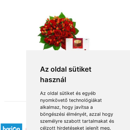
Szerelmi vallomás
Az oldal sütiket
használ
47 400 Ft-tól
Az oldal sütiket és egyéb
nyomkövető technológiákat
alkalmaz, hogy javítsa a
böngészési élményét, azzal hogy
Elfogadott fizetési módok
személyre szabott tartalmakat és
célzott hirdetéseket jelenít meg,