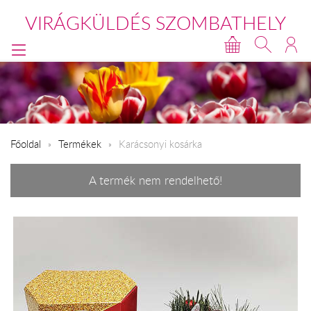
VIRÁGKÜLDÉS SZOMBATHELY
Főoldal
Termékek
Karácsonyi kosárka
A termék nem rendelhető!