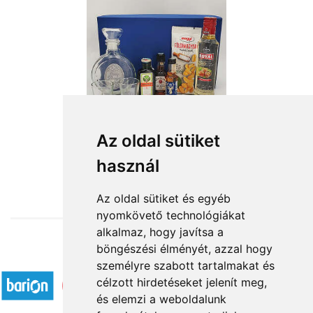
Boldog névnapot
Az oldal sütiket
használ
19 160 Ft-tól
Az oldal sütiket és egyéb
nyomkövető technológiákat
alkalmaz, hogy javítsa a
böngészési élményét, azzal hogy
Elfogadott fizetési módok
személyre szabott tartalmakat és
célzott hirdetéseket jelenít meg,
és elemzi a weboldalunk