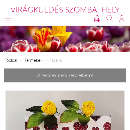
VIRÁGKÜLDÉS SZOMBATHELY
Főoldal
Termékek
Tacskó
A termék nem rendelhető!