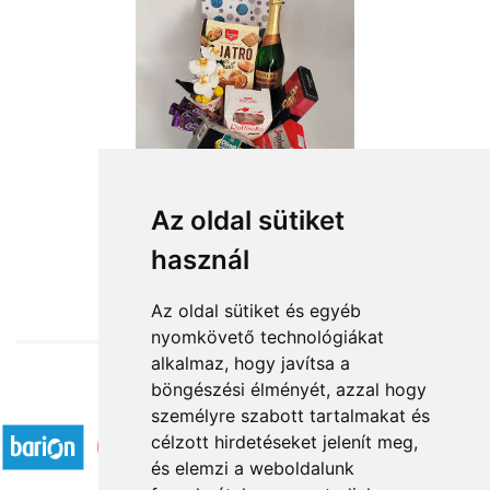
Boldog Születésnapot
Az oldal sütiket
használ
23 960 Ft-tól
Az oldal sütiket és egyéb
nyomkövető technológiákat
alkalmaz, hogy javítsa a
böngészési élményét, azzal hogy
Elfogadott fizetési módok
személyre szabott tartalmakat és
célzott hirdetéseket jelenít meg,
és elemzi a weboldalunk