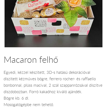
Macaron felhő
Egyedi, kézzel készített, 3D-s hatású dekorációval
díszített kézműves bögre, ferrero rocher- és raffaello
bonbonnal, plüss macival, 2 szál szappanrózsával díszítve
díszdobozban. Forró kakaóhoz kiváló ajándék.
Bögre kb. 6 dl.
Mosogatógépbe nem tehető.