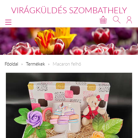
VIRÁGKÜLDÉS SZOMBATHELY
Főoldal
Termékek
Macaron felhő