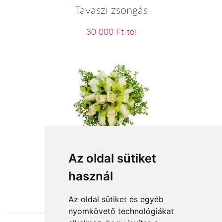
Tavaszi zsongás
30 000 Ft-tól
Gazdag elegancia
Az oldal sütiket
használ
60 000 Ft-tól
Az oldal sütiket és egyéb
nyomkövető technológiákat