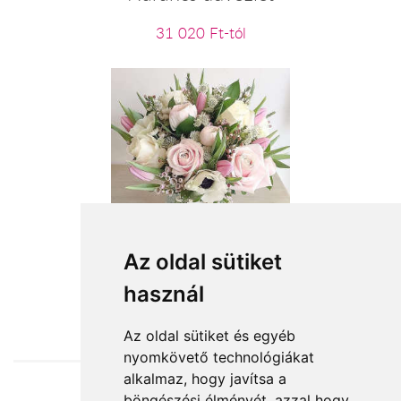
31 020 Ft-tól
Meghitt pillanat
Az oldal sütiket
használ
23 200 Ft-tól
Az oldal sütiket és egyéb
nyomkövető technológiákat
alkalmaz, hogy javítsa a
böngészési élményét, azzal hogy