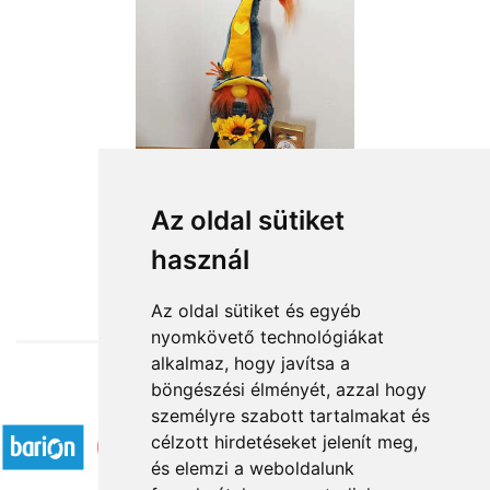
Sárga-bársonyzöld manólány
Az oldal sütiket
használ
18 360 Ft-tól
Az oldal sütiket és egyéb
nyomkövető technológiákat
alkalmaz, hogy javítsa a
böngészési élményét, azzal hogy
Elfogadott fizetési módok
személyre szabott tartalmakat és
célzott hirdetéseket jelenít meg,
és elemzi a weboldalunk