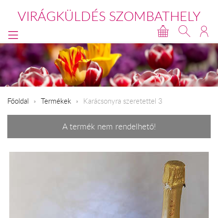
VIRÁGKÜLDÉS SZOMBATHELY
Főoldal
Termékek
Karácsonyra szeretettel 3
A termék nem rendelhető!