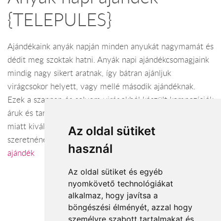
{TELEPULES}
Ajándékaink anyák napján minden anyukát nagymamát és
dédit meg szoktak hatni. Anyák napi ajándékcsomagjaink
mindig nagy sikert aratnak, így bátran ajánljuk
virágcsokor helyett, vagy mellé második ajándéknak.
Ezek a szappan és selyem virágokból készült kompozíciók
áruk és tartósságuk, valamint szépségük és egyediségük
miatt kiváló választás mindazoknak, akik különlegeset
Az oldal sütiket
szeretnének ajándékozni anyák napjára.
Anyák napi
használ
ajándék
Az oldal sütiket és egyéb
nyomkövető technológiákat
alkalmaz, hogy javítsa a
böngészési élményét, azzal hogy
Elfogadott fizetési módok
személyre szabott tartalmakat és