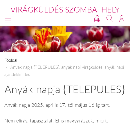
VIRÁGKÜLDÉS SZOMBATHELY
Főoldal
​Anyák napja {TELEPULES}, anyák napi virágküldés, anyák napi
ajándékküldés
Anyák napja {TELEPULES}
Anyák napja 2025. április 17.-től május 16-ig tart.
Nem elírás, tapasztalat. El is magyarázzuk, miért.