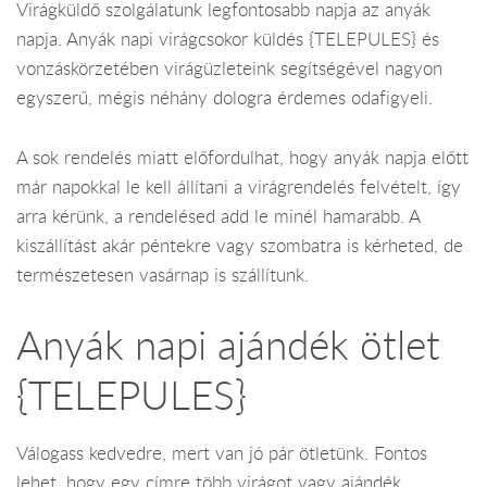
Virágküldő szolgálatunk legfontosabb napja az anyák
napja. Anyák napi virágcsokor küldés {TELEPULES} és
vonzáskörzetében virágüzleteink segítségével nagyon
egyszerű, mégis néhány dologra érdemes odafigyeli.
A sok rendelés miatt előfordulhat, hogy anyák napja előtt
már napokkal le kell állítani a virágrendelés felvételt, így
arra kérünk, a rendelésed add le minél hamarabb. A
kiszállítást akár péntekre vagy szombatra is kérheted, de
természetesen vasárnap is szállítunk.
Anyák napi ajándék ötlet
{TELEPULES}
Válogass kedvedre, mert van jó pár ötletünk. Fontos
lehet, hogy egy címre több virágot vagy ajándék