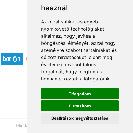
használ
1
2
3
...
20
21
→
Az oldal sütiket és egyéb
nyomkövető technológiákat
alkalmaz, hogy javítsa a
böngészési élményét, azzal hogy
Elfogadott fizetési módok
személyre szabott tartalmakat és
célzott hirdetéseket jelenít meg,
és elemzi a weboldalunk
forgalmát, hogy megtudjuk
honnan érkeztek a látogatóink.
Á.SZ.F.
Elfogadom
Impresszum
Elutasítom
Adatkezelési tájékoztató
Beállítások megváltoztatása
Minden jog fenntartva © 2026 |
+36 20 488-8362
|
www.viragkuldesszombathely.hu