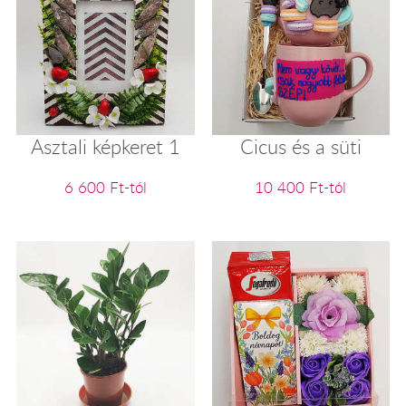
Asztali képkeret 1
Cicus és a süti
6 600 Ft-tól
10 400 Ft-tól