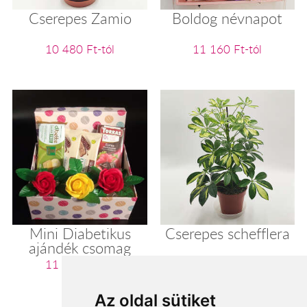
Cserepes Zamio
Boldog névnapot
10 480 Ft-tól
11 160 Ft-tól
Mini Diabetikus
Cserepes schefflera
ajándék csomag
11 200 Ft-tól
11 280 Ft-tól
Az oldal sütiket