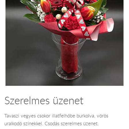
Szerelmes üzenet
Tavaszi vegyes csokor illatfelhőbe burkolva, vörös
uralkodó színekkel. Csodás szerelmes üzenet.