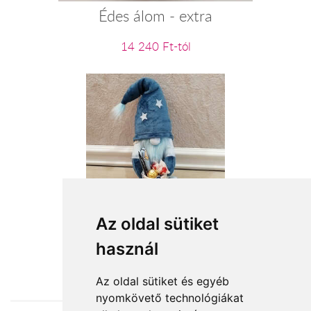
Édes álom - extra
14 240 Ft-tól
Stitch kincsei
Az oldal sütiket
használ
15 200 Ft-tól
Az oldal sütiket és egyéb
nyomkövető technológiákat