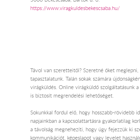
https://www.viragkuldesbekescsaba.hu/
Távol van szeretteitől? Szeretné őket meglepni
tapasztalatunk. Talán sokak számára újdonságként
virágküldés. Online virágküldő szolgáltatásunk a
is biztosít megrendelési lehetőséget.
Sokunkkal fordul elő, hogy hosszabb-rövidebb id
napjainkban a kapcsolattartásra gyakorlatilag ko
a távolság megnehezíti, hogy úgy fejezzük ki sze
kommunikációt, képeslapot vagy levelet használn