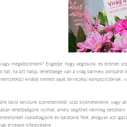
, vagy megköszönteni? Engedje, hogy segítsünk, és örömet s
 hat, ha azt hallja, lehetősége van a világ bármely pontjáról k
 nemzetközi kínálat mellett saját tervezésű kompozícióknak, v
őre távol kerülünk szeretteinktől, száz kilométerekre, vagy a
rlátlan lehetőségünk nyílhat, amely segíthet némileg betölteni
retetünket családtagjaink és barátaink felé, ahogyan azt igaz
ak érzéseik kifejezésére.