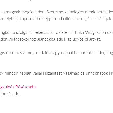
kívánságnak megfelelően! Szeretne különleges meglepetést k
emélyhez, kapcsolathoz éppen oda illő csokrot, és kiszállítjuk
ágküldő szolgálat békéscsabai üzlete, az Erika Virágszalon üzl
nden virágcsokorhoz ajándékba adjuk az üdvözlőkártyát.
 Mégis érdemes a megrendelést egy nappal hamarabb leadni, ho
v minden napján vállal kiszállítást vasárnap és ünnepnapok ki
ágküldés Békéscsaba
elkezésedre.