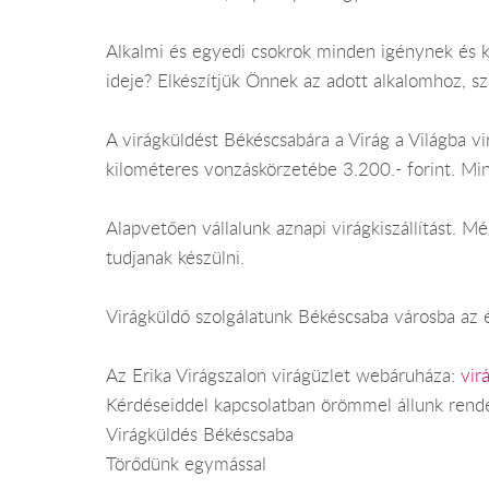
Alkalmi és egyedi csokrok minden igénynek és 
ideje? Elkészítjük Önnek az adott alkalomhoz, sz
A virágküldést Békéscsabára a Virág a Világba vir
kilométeres vonzáskörzetébe 3.200.- forint. Mi
Alapvetően vállalunk aznapi virágkiszállítást.
tudjanak készülni.
Virágküldő szolgálatunk Békéscsaba városba az é
Az Erika Virágszalon virágüzlet webáruháza:
vir
Kérdéseiddel kapcsolatban örömmel állunk rend
Virágküldés Békéscsaba
Törődünk egymással