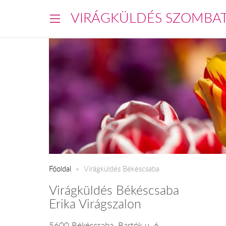
VIRÁGKÜLDÉS SZOMBA
Főoldal
Virágküldés Békéscsaba
Virágküldés Békéscsaba
Erika Virágszalon
5600 Békéscsaba, Bartók u. 6.