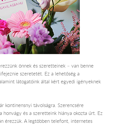
zerezzünk önnek és szeretteinek – van benne
ifejeznie szeretetét. Ez a lehetőség a
alamint látogatóink által kért egyedi igényeknek
kár kontinensnyi távolságra. Szerencsére
 a honvágy és a szeretteink hiánya okozta űrt. Ez
án érezzük. A legtöbben telefont, internetes