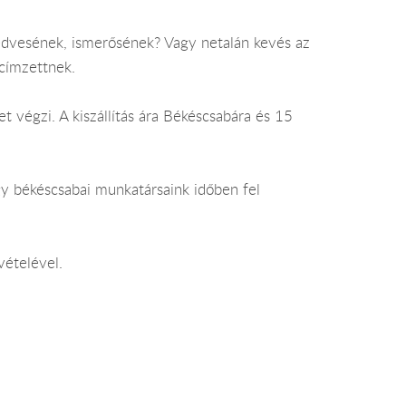
edvesének, ismerősének? Vagy netalán kevés az
 címzettnek.
et végzi. A kiszállítás ára Békéscsabára és 15
gy békéscsabai munkatársaink időben fel
vételével.