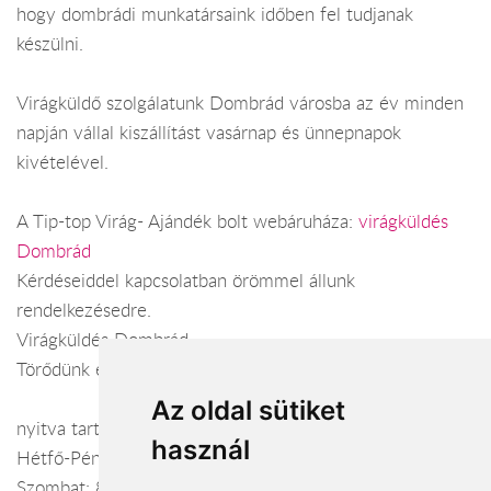
hogy dombrádi munkatársaink időben fel tudjanak
készülni.
Virágküldő szolgálatunk Dombrád városba az év minden
napján vállal kiszállítást vasárnap és ünnepnapok
kivételével.
A Tip-top Virág- Ajándék bolt webáruháza:
virágküldés
Dombrád
Kérdéseiddel kapcsolatban örömmel állunk
rendelkezésedre.
Virágküldés Dombrád
Törődünk egymással
Az oldal sütiket
nyitva tartás:
használ
Hétfő-Péntek: 7:30-17:00
Szombat: 8:00-12:00