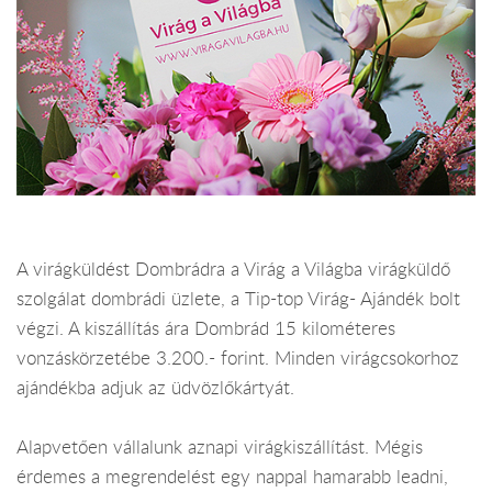
A virágküldést Dombrádra a Virág a Világba virágküldő
szolgálat dombrádi üzlete, a Tip-top Virág- Ajándék bolt
végzi. A kiszállítás ára Dombrád 15 kilométeres
vonzáskörzetébe 3.200.- forint. Minden virágcsokorhoz
ajándékba adjuk az üdvözlőkártyát.
Alapvetően vállalunk aznapi virágkiszállítást. Mégis
érdemes a megrendelést egy nappal hamarabb leadni,