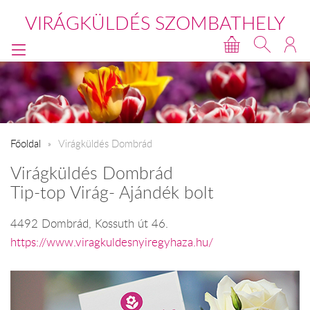
VIRÁGKÜLDÉS SZOMBATHELY
Főoldal
Virágküldés Dombrád
Virágküldés Dombrád
Tip-top Virág- Ajándék bolt
4492 Dombrád, Kossuth út 46.
https://www.viragkuldesnyiregyhaza.hu/