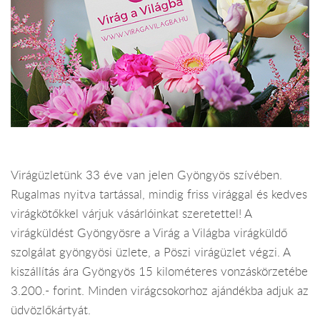
Virágüzletünk 33 éve van jelen Gyöngyös szívében.
Rugalmas nyitva tartással, mindig friss virággal és kedves
virágkötőkkel várjuk vásárlóinkat szeretettel! A
virágküldést Gyöngyösre a Virág a Világba virágküldő
szolgálat gyöngyösi üzlete, a Pöszi virágüzlet végzi. A
kiszállítás ára Gyöngyös 15 kilométeres vonzáskörzetébe
3.200.- forint. Minden virágcsokorhoz ajándékba adjuk az
üdvözlőkártyát.