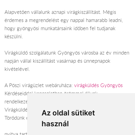
Alapvetően vállalunk aznapi virágkiszállítást. Mégis
érdemes a megrendelést egy nappal hamarabb leadni,
hogy gyöngyösi munkatársaink időben fel tudjanak
készülni.
Virágküldő szolgálatunk Gyöngyös városba az év minden
napján vállal kiszállítást vasárnap és ünnepnapok
kivételével.
A Pöszi virágüzlet webáruháza:
virágküldés Gyöngyös
Kérdéseiddel kapcsolatban örömmel állunk
rendelkezésedre.
Virágküldés Gyöngyös
Az oldal sütiket
Törődünk egymással
használ
nyitva tartás: minden nap: 8:00 – 17:00