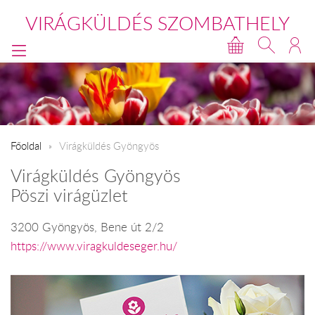
VIRÁGKÜLDÉS SZOMBATHELY
Főoldal
Virágküldés Gyöngyös
Virágküldés Gyöngyös
Pöszi virágüzlet
3200 Gyöngyös, Bene út 2/2
https://www.viragkuldeseger.hu/