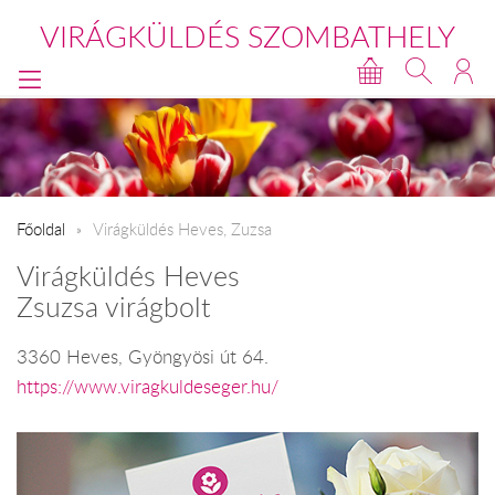
VIRÁGKÜLDÉS SZOMBATHELY
Főoldal
Virágküldés Heves, Zuzsa
Virágküldés Heves
Zsuzsa virágbolt
3360 Heves, Gyöngyösi út 64.
https://www.viragkuldeseger.hu/