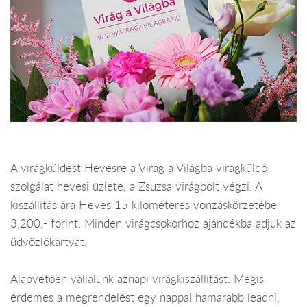
A virágküldést Hevesre a Virág a Világba virágküldő
szolgálat hevesi üzlete, a Zsuzsa virágbolt végzi. A
kiszállítás ára Heves 15 kilométeres vonzáskörzetébe
3.200.- forint. Minden virágcsokorhoz ajándékba adjuk az
üdvözlőkártyát.
Alapvetően vállalunk aznapi virágkiszállítást. Mégis
érdemes a megrendelést egy nappal hamarabb leadni,