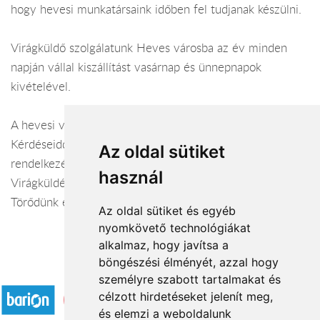
hogy hevesi munkatársaink időben fel tudjanak készülni.
Virágküldő szolgálatunk Heves városba az év minden
napján vállal kiszállítást vasárnap és ünnepnapok
kivételével.
A hevesi virágüzlet webáruháza:
virágküldés Heves
Kérdéseiddel kapcsolatban örömmel állunk
Az oldal sütiket
rendelkezésedre.
használ
Virágküldés Heves
Törődünk egymással
Az oldal sütiket és egyéb
nyomkövető technológiákat
alkalmaz, hogy javítsa a
böngészési élményét, azzal hogy
Elfogadott fizetési módok
személyre szabott tartalmakat és
célzott hirdetéseket jelenít meg,
és elemzi a weboldalunk