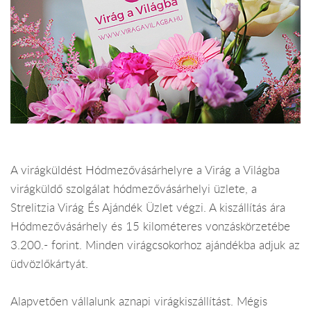
A virágküldést Hódmezővásárhelyre a Virág a Világba
virágküldő szolgálat hódmezővásárhelyi üzlete, a
Strelitzia Virág És Ajándék Üzlet végzi. A kiszállítás ára
Hódmezővásárhely és 15 kilométeres vonzáskörzetébe
3.200.- forint. Minden virágcsokorhoz ajándékba adjuk az
üdvözlőkártyát.
Alapvetően vállalunk aznapi virágkiszállítást. Mégis