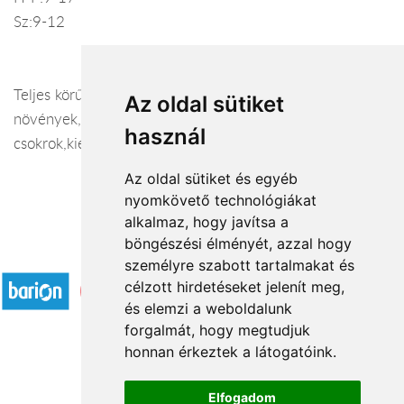
Sz:9-12
Teljes körű szolgáltatás,csokrok,cserepes
Az oldal sütiket
növények,szaktanácsadás,esküvői
használ
csokrok,kiegészítők,teremdíszítés,koszorúk!
Az oldal sütiket és egyéb
nyomkövető technológiákat
alkalmaz, hogy javítsa a
böngészési élményét, azzal hogy
Elfogadott fizetési módok
személyre szabott tartalmakat és
célzott hirdetéseket jelenít meg,
és elemzi a weboldalunk
forgalmát, hogy megtudjuk
honnan érkeztek a látogatóink.
Á.SZ.F.
Elfogadom