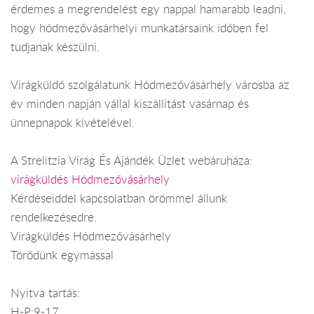
érdemes a megrendelést egy nappal hamarabb leadni,
hogy hódmezővásárhelyi munkatársaink időben fel
tudjanak készülni.
Virágküldő szolgálatunk Hódmezővásárhely városba az
év minden napján vállal kiszállítást vasárnap és
ünnepnapok kivételével.
A Strelitzia Virág És Ajándék Üzlet webáruháza:
virágküldés Hódmezővásárhely
Kérdéseiddel kapcsolatban örömmel állunk
rendelkezésedre.
Virágküldés Hódmezővásárhely
Törődünk egymással
Nyitva tartás:
H-P:9-17