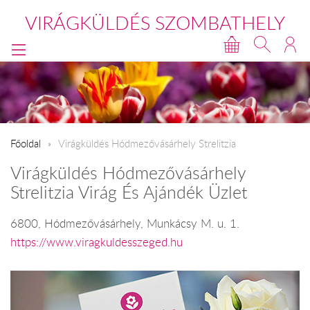
VIRÁGKÜLDÉS SZOMBATHELY
Főoldal
Virágküldés Hódmezővásárhely Strelitzia
Virágküldés Hódmezővásárhely
Strelitzia Virág És Ajándék Üzlet
6800, Hódmezővásárhely, Munkácsy M. u. 1.
https://www.viragkuldesszeged.hu