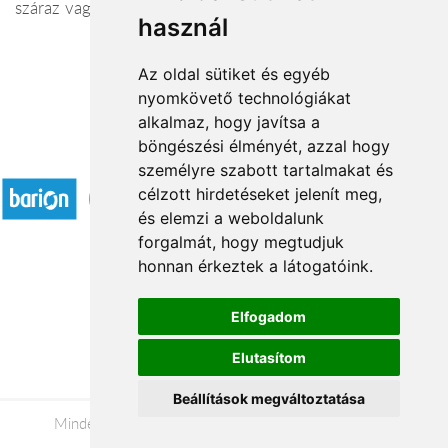
száraz vagy selyem virágból)
használ
Az oldal sütiket és egyéb
nyomkövető technológiákat
alkalmaz, hogy javítsa a
böngészési élményét, azzal hogy
Elfogadott fizetési módok
személyre szabott tartalmakat és
célzott hirdetéseket jelenít meg,
és elemzi a weboldalunk
forgalmát, hogy megtudjuk
honnan érkeztek a látogatóink.
Á.SZ.F.
Elfogadom
Impresszum
Elutasítom
Adatkezelési tájékoztató
Beállítások megváltoztatása
Minden jog fenntartva © 2026 |
+36 20 488-8362
|
www.viragkuldesszombathely.hu