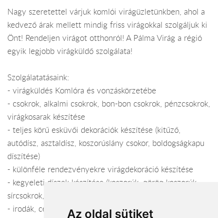
Nagy szeretettel várjuk komlói virágüzletünkben, ahol a
kedvező árak mellett mindig friss virágokkal szolgáljuk ki
Önt! Rendeljen virágot otthonról! A Pálma Virág a régió
egyik legjobb virágküldő szolgálata!
Szolgálatatásaink:
- virágküldés Komlóra és vonzáskörzetébe
- csokrok, alkalmi csokrok, bon-bon csokrok, pénzcsokrok,
virágkosarak készítése
- teljes körű esküvői dekorációk készítése (kitűző,
autódísz, asztaldísz, koszorúslány csokor, boldogságkapu
díszítése)
- különféle rendezvényekre virágdekoráció készítése
- kegyeleti díszek készítése (koszorúk, görög koszorúk,
sírcsokrok, urnadíszek, koporsó díszek)
- irodák, cégek, ügyfélterek dekorálása (vágott, cserepes,
Az oldal sütiket