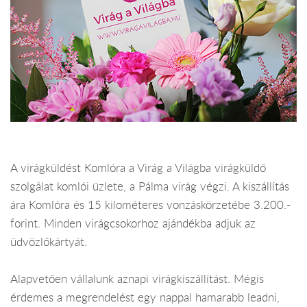
A virágküldést Komlóra a Virág a Világba virágküldő
szolgálat komlói üzlete, a Pálma virág végzi. A kiszállítás
ára Komlóra és 15 kilométeres vonzáskörzetébe 3.200.-
forint. Minden virágcsokorhoz ajándékba adjuk az
üdvözlőkártyát.
Alapvetően vállalunk aznapi virágkiszállítást. Mégis
érdemes a megrendelést egy nappal hamarabb leadni,