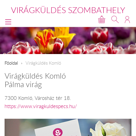
VIRÁGKÜLDÉS SZOMBATHELY
Főoldal
Virágküldés Komló
Virágküldés Komló
Pálma virág
7300 Komló, Városház tér 18.
https://www.viragkuldespecs.hu/