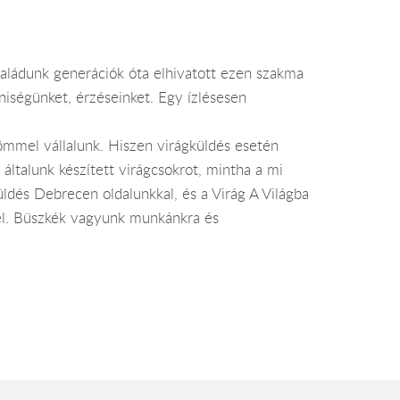
saládunk generációk óta elhivatott ezen szakma
niségünket, érzéseinket. Egy ízlésesen
ömmel vállalunk. Hiszen virágküldés esetén
általunk készített virágcsokrot, mintha a mi
üldés Debrecen oldalunkkal, és a Virág A Világba
ttel. Büszkék vagyunk munkánkra és