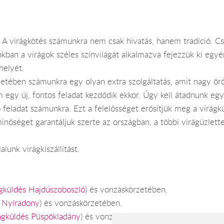
. A virágkötés számunkra nem csak hivatás, hanem tradíció. C
kban a virágok széles színvilágát alkalmazva fejezzük ki egyé
helyét.
etében számunkra egy olyan extra szolgáltatás, amit nagy ör
egy új, fontos feladat kezdődik ekkor. Úgy kell átadnunk egy 
 feladat számunkra. Ezt a felelősséget erősítjük meg a virágk
minőséget garantáljuk szerte az országban, a többi virágüzle
lunk virágkiszállítást.
ágküldés Hajdúszoboszló
) és vonzáskörzetében.
s Nyíradony
) és vonzáskörzetében.
ágküldés Püspökladány
) és vonzáskörzetében.