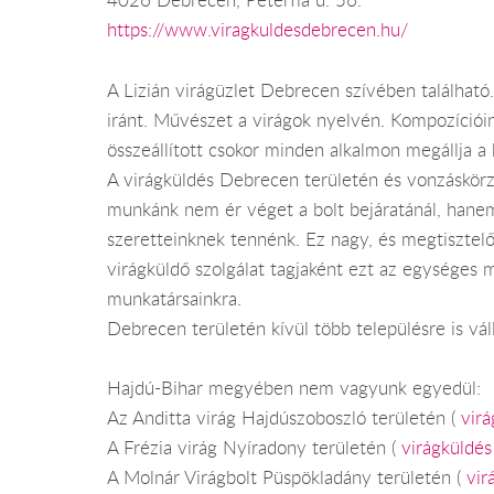
4026 Debrecen, Péterfia u. 56.
https://www.viragkuldesdebrecen.hu/
A Lizián virágüzlet Debrecen szívében található
iránt. Művészet a virágok nyelvén. Kompozícióin
összeállított csokor minden alkalmon megállja a 
A virágküldés Debrecen területén és vonzáskörz
munkánk nem ér véget a bolt bejáratánál, hanem 
szeretteinknek tennénk. Ez nagy, és megtisztelő
virágküldő szolgálat tagjaként ezt az egységes 
munkatársainkra.
Debrecen területén kívül több településre is válla
Hajdú-Bihar megyében nem vagyunk egyedül:
Az Anditta virág Hajdúszoboszló területén (
vir
A Frézia virág Nyíradony területén (
virágküldé
A Molnár Virágbolt Püspökladány területén (
vir