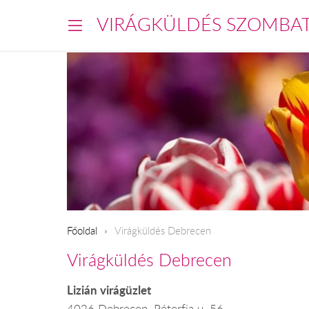
VIRÁGKÜLDÉS SZOMBA
Főoldal
Virágküldés Debrecen
Virágküldés Debrecen
Lizián virágüzlet