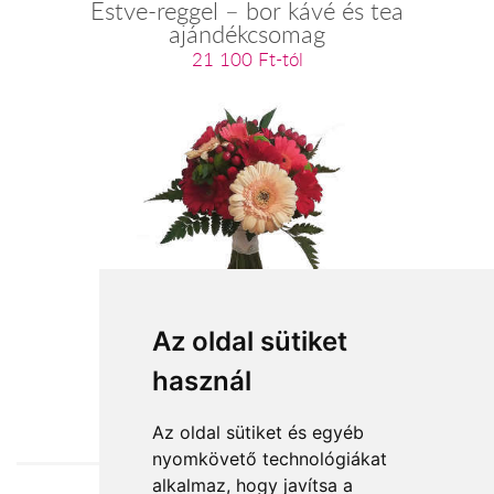
Estve-reggel – bor kávé és tea
ajándékcsomag
21 100 Ft-tól
Ölelés
Az oldal sütiket
használ
19 400 Ft-tól
Az oldal sütiket és egyéb
nyomkövető technológiákat
alkalmaz, hogy javítsa a