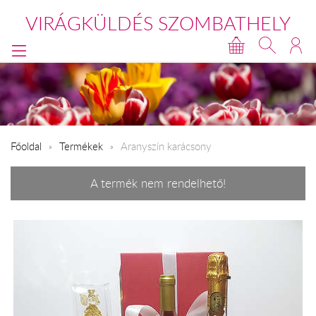
VIRÁGKÜLDÉS SZOMBATHELY
Főoldal
Termékek
Aranyszín karácsony
A termék nem rendelhető!