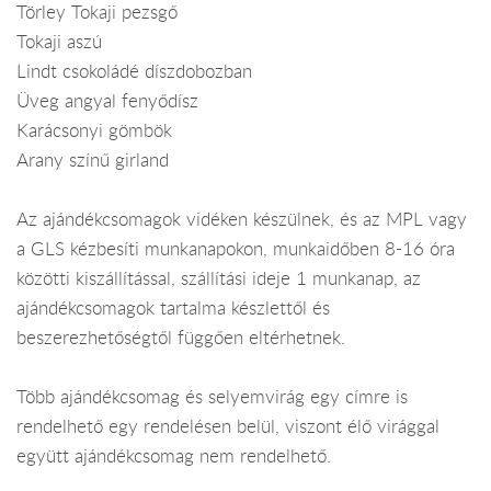
Törley Tokaji pezsgő
Tokaji aszú
Lindt csokoládé díszdobozban
Üveg angyal fenyődísz
Karácsonyi gömbök
Arany színű girland
Az ajándékcsomagok vidéken készülnek, és az MPL vagy
a GLS kézbesíti munkanapokon, munkaidőben 8-16 óra
közötti kiszállítással, szállítási ideje 1 munkanap, az
ajándékcsomagok tartalma készlettől és
beszerezhetőségtől függően eltérhetnek.
Több ajándékcsomag és selyemvirág egy címre is
rendelhető egy rendelésen belül, viszont élő virággal
együtt ajándékcsomag nem rendelhető.