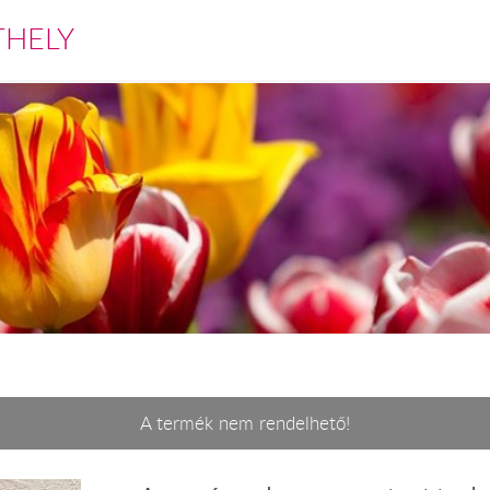
THELY
A termék nem rendelhető!