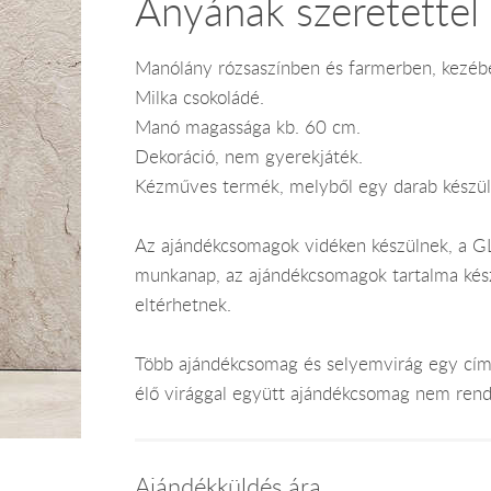
Anyának szeretettel
Manólány rózsaszínben és farmerben, kezébe
Milka csokoládé.
Manó magassága kb. 60 cm.
Dekoráció, nem gyerekjáték.
Kézműves termék, melyből egy darab készül
Az ajándékcsomagok vidéken készülnek, a GLS
munkanap, az ajándékcsomagok tartalma kész
eltérhetnek.
Több ajándékcsomag és selyemvirág egy címr
élő virággal együtt ajándékcsomag nem rend
Ajándékküldés ára