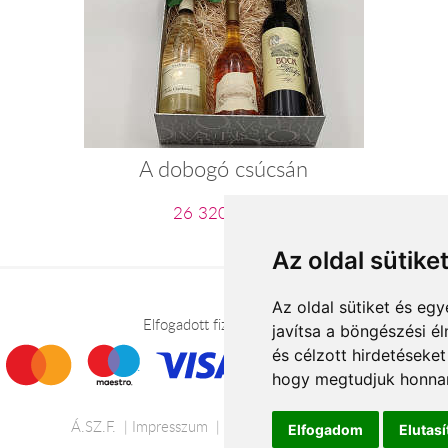
A dobogó csúcsán
26 320 Ft-tól
Az oldal sütike
Az oldal sütiket és e
Elfogadott fizetési módok
javítsa a böngészési é
és célzott hirdetéseket
hogy megtudjuk honnan
Á.SZ.F.
Impresszum
Adatkezelési tájékoztató
Elfogadom
Elutas