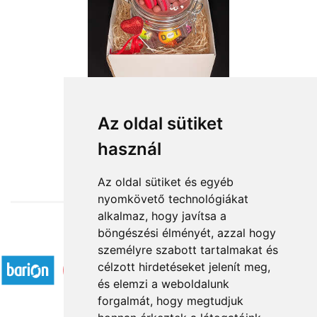
Titkos szerelem
Az oldal sütiket
használ
12 000 Ft-tól
Az oldal sütiket és egyéb
nyomkövető technológiákat
alkalmaz, hogy javítsa a
böngészési élményét, azzal hogy
Elfogadott fizetési módok
személyre szabott tartalmakat és
célzott hirdetéseket jelenít meg,
és elemzi a weboldalunk
forgalmát, hogy megtudjuk