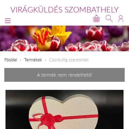
VIRÁGKÜLDÉS SZOMBATHELY
Főoldal
Termékek
Csordultig szeretettel
A termék nem rendelhető!