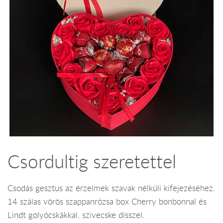
Csordultig szeretettel
Csodás gesztus az érzelmek szavak nélküli kifejezéséhez.
14 szálas vörös szappanrózsa box Cherry bonbonnal és
Lindt golyócskákkal, szivecske dísszel.