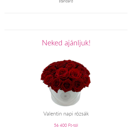
standard
Neked ajánljuk!
Valentin napi rózsák
56 400 Ft-tól