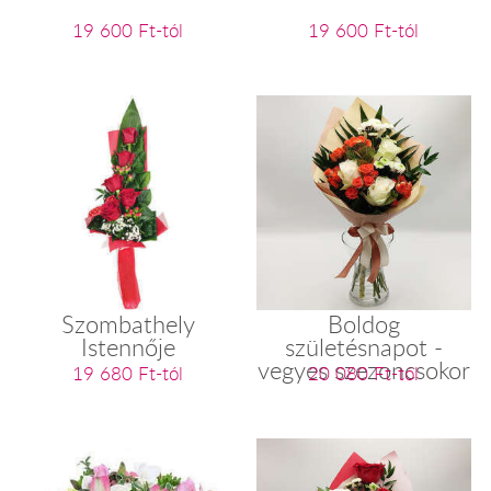
19 600 Ft-tól
19 600 Ft-tól
Szombathely
Boldog
Istennője
születésnapot -
vegyes szezoncsokor
19 680 Ft-tól
20 080 Ft-tól