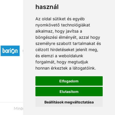
használ
1
2
3
...
8
9
→
Az oldal sütiket és egyéb
nyomkövető technológiákat
alkalmaz, hogy javítsa a
böngészési élményét, azzal hogy
Elfogadott fizetési módok
személyre szabott tartalmakat és
célzott hirdetéseket jelenít meg,
és elemzi a weboldalunk
forgalmát, hogy megtudjuk
honnan érkeztek a látogatóink.
Á.SZ.F.
Elfogadom
Impresszum
Elutasítom
Adatkezelési tájékoztató
Beállítások megváltoztatása
Minden jog fenntartva © 2026 |
+36 20 488-8362
|
www.viragkuldesszombathely.hu