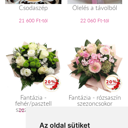
Csodaszép
Ölelés a távolból
21 600 Ft-tól
22 060 Ft-tól
Fantázia -
Fantázia - rózsaszín
fehér/pasztell
szezoncsokor
szezoncsokor
22 400 Ft-tól
22 400 Ft-tól
Az oldal sütiket